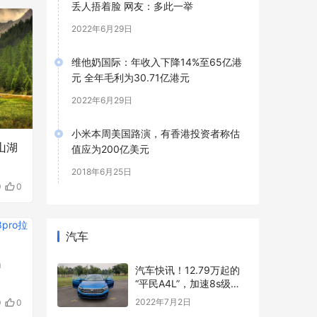
丢人捂着脸 网友：多此一举
2022年6月29日
维他奶国际：年收入下降14%至65亿港
元 全年毛利为30.71亿港元
2022年6月29日
小米本周美国路演，有香港投资者称估
山湖
值应为200亿美元
2018年6月25日
0
0
汽车
玛
汽车快讯！12.79万起的
“平民A4L”，加速8s级，
一公里五毛钱，上市就锁
2022年7月2日
0
0
定爆款