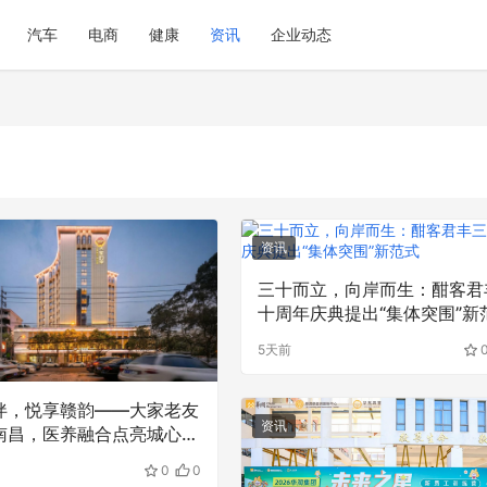
汽车
电商
健康
资讯
企业动态
资讯
三十而立，向岸而生：酣客君
十周年庆典提出“集体突围”新
5天前
伴，悦享赣韵——大家老友
资讯
南昌，医养融合点亮城心生
0
0