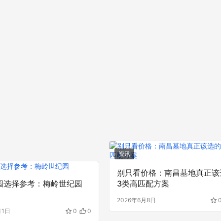
资讯
别只看价格：南昌墓地真正该
园选择参考：梅岭世纪园
3类高匹配方案
2026年6月8日
月1日
0
0