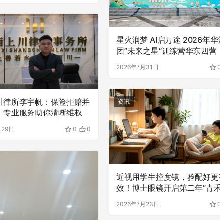
星火润梦 AI启万途 2026年
团”未来之星“训练营华东四营
家营）正式开营
所李宇帆：保险拒赔并非无解，
江西上川律师事务所推进收费规范
2026年7月31日
你清晰维权
让当事人明明白白委托
川律所李宇帆：保险拒赔并
资讯
，专业服务助你清晰维权
月29日
0
0
近视用学生控度镜，验配好更
效！博士眼镜开启第二年“青
动”
2026年7月23日