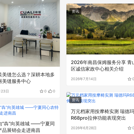
资讯
2026年南昌保姆服务分享 青
区诚信家政中心相关介绍
装美缝怎么选？深耕本地多
2026年7月14日
丽美缝服务中心
月23日
0
0
资讯
万元档家用按摩椅实测 瑞德
R68pro拉伸功能表现突出
“犇”向英雄城 ——宁夏同
2026年6月28日
产品展销会走进南昌