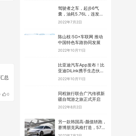
驾驶者之车，起步6气
囊，油耗5.76L，连发动
机都是顶级水平——汽车
2022年7月2日
快讯
陈山枝:5G+车联网 推动
中国特色车路协同发展
2022年10月11日
比亚迪汽车App发布！比
亚迪DiLink携手生态伙伴
打造数字化座舱
汇总
2022年10月11日
同程旅行联合广汽传祺新
0
0
疆自驾游之旅正式开启
2022年8月2日
另一款韩国高-颜值轿跑，
赛博朋克风格打造，576
马力续航600公里
2022年7月2日