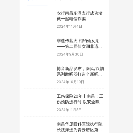
农行南昌东湖支行成功堵
截一起电信诈骗
2024年11月4日
非遗传薪火 相约仙女湖
——第二届仙女湖非遗旅
游欢乐周开幕在即
2024年9月30日
博音新品发布，秦风/汉韵
系列助听器打造全新听觉
体验
2024年10月19日
工伤保险20年丨南昌：工
伤预防进行时 以安全赋能
发展
2024年11月8日
南昌华厦眼科医院执行院
长沈海选为青云谱区第十