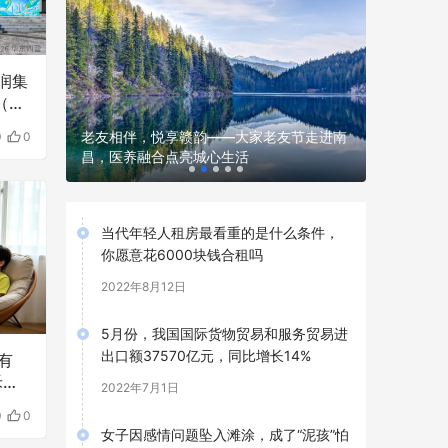
华润集
（万
化建设，
老友相伴，悦享赣韵——大家老友节走进南
三十而立
0
0
昌，医养融合点亮城心生活
典提出“集
当代年轻人租房最看重的是什么条件，
你愿意花6000块钱合租吗
2022年8月12日
5月份，我国国际货物贸易和服务贸易进
出口额37570亿元，同比增长14%
有
禾行
2022年7月1日
0
0
女子因感情问题坠入滩涂，成了“泥孩”怕