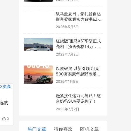
纵马赴夏日，豪礼皆自达
影帝梁家辉实力背书EZ-
60马年版上市 EZ-6超级
2026年5月6日
置换季开启
红旗版“宝马X6”车型正式
亮相！预售价格14万，跨
界轿跑SUV外观动感炫酷
2022年7月2日
以质破局 以新引领 坦克
500夯实豪华越野市场标
杆地位
2026年1月5日
赶紧接住这万元补贴！这
台奶爸SUV要宠你了！
选的
2023年7月2日
0
0
热门文章
猜你喜欢
随机文章