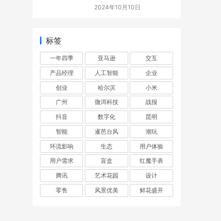
七届人民代表大会代表
2024年10月10日
标签
一年四季
亚马逊
交互
产品经理
人工智能
企业
创业
哈尔滨
小米
广州
微洱科技
战报
抖音
数字化
昆明
智能
暹芭台风
潮玩
环流影响
生态
用户体验
用户需求
盲盒
红魔手表
腾讯
艺术花园
设计
零售
风景优美
鲜花盛开