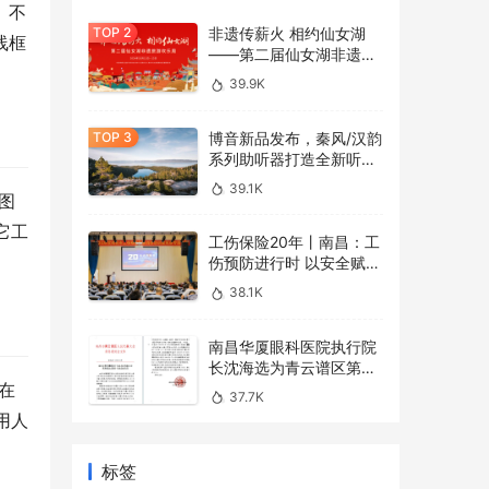
。不
非遗传薪火 相约仙女湖
线框
——第二届仙女湖非遗旅
游欢乐周开幕在即
39.9K
博音新品发布，秦风/汉韵
系列助听器打造全新听觉
体验
39.1K
图
它工
工伤保险20年丨南昌：工
伤预防进行时 以安全赋能
发展
38.1K
南昌华厦眼科医院执行院
长沈海选为青云谱区第十
七届人民代表大会代表
在
37.7K
用人
标签