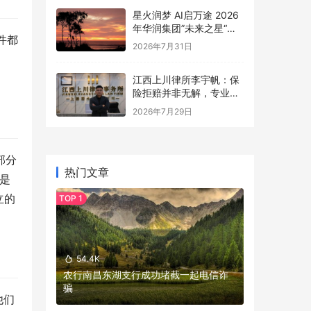
星火润梦 AI启万途 2026
年华润集团”未来之星“训
件都
练营华东四营（万家营）
2026年7月31日
正式开营
，
江西上川律所李宇帆：保
险拒赔并非无解，专业服
务助你清晰维权
2026年7月29日
部分
热门文章
还是
立的
54.4K
农行南昌东湖支行成功堵截一起电信诈
骗
他们