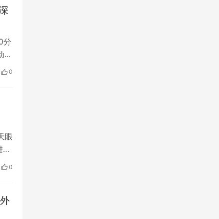
深
0分
动计
0
天眼
进行
0
份外