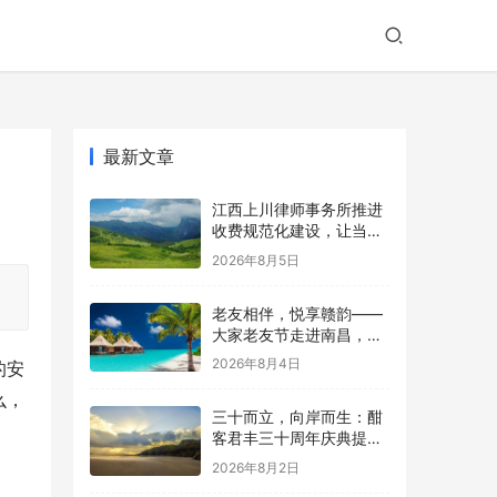
最新文章
江西上川律师事务所推进
收费规范化建设，让当事
人明明白白委托
2026年8月5日
老友相伴，悦享赣韵——
大家老友节走进南昌，医
养融合点亮城心生活
2026年8月4日
的安
么，
三十而立，向岸而生：酣
客君丰三十周年庆典提出
“集体突围”新范式
2026年8月2日