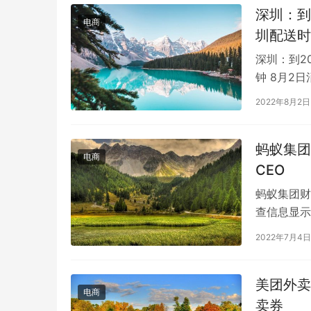
深圳：到
电商
圳配送时
深圳：到2
钟 8月2
划》(以下
2022年8月2日
蚂蚁集团
电商
CEO
蚂蚁集团财
查信息显示
了一次工商
2022年7月4日
美团外卖
电商
卖券