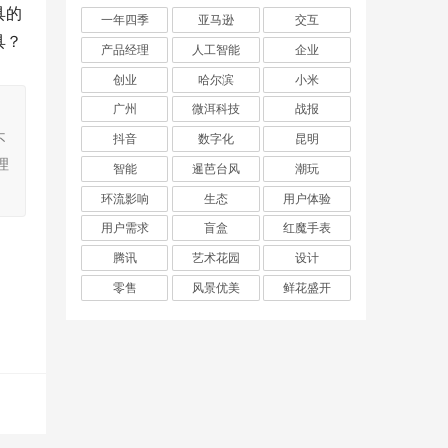
具的
一年四季
亚马逊
交互
具？
产品经理
人工智能
企业
创业
哈尔滨
小米
广州
微洱科技
战报
，
不
抖音
数字化
昆明
理
智能
暹芭台风
潮玩
环流影响
生态
用户体验
用户需求
盲盒
红魔手表
腾讯
艺术花园
设计
零售
风景优美
鲜花盛开