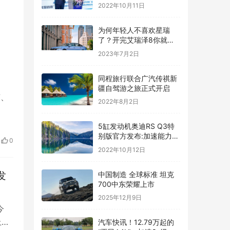
2022年10月11日
为何年轻人不喜欢星瑞
了？开完艾瑞泽8你就能
得到标准答案
2023年7月2日
同程旅行联合广汽传祺新
疆自驾游之旅正式开启
南、
2022年8月2日
5缸发动机奥迪RS Q3特
别版官方发布:加速能力堪
0
比超跑
2022年10月12日
发
中国制造 全球标准 坦克
700中东荣耀上市
2025年12月9日
今
上午
汽车快讯！12.79万起的