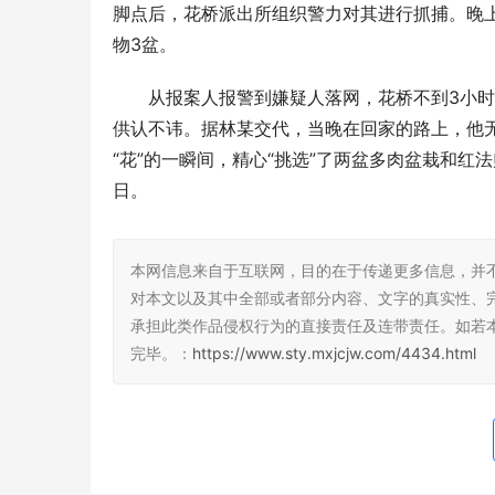
脚点后，花桥派出所组织警力对其进行抓捕。晚
物3盆。
从报案人报警到嫌疑人落网，花桥不到3小
供认不讳。据林某交代，当晚在回家的路上，他
“花”的一瞬间，精心“挑选”了两盆多肉盆栽和
江西上川律所李宇帆：保险拒赔并非无解，
江西上川律
日。
专业服务助你清晰维权
让当事人明
本网信息来自于互联网，目的在于传递更多信息，并
对本文以及其中全部或者部分内容、文字的真实性、
承担此类作品侵权行为的直接责任及连带责任。如若
完毕。：
https://www.sty.mxjcjw.com/4434.html