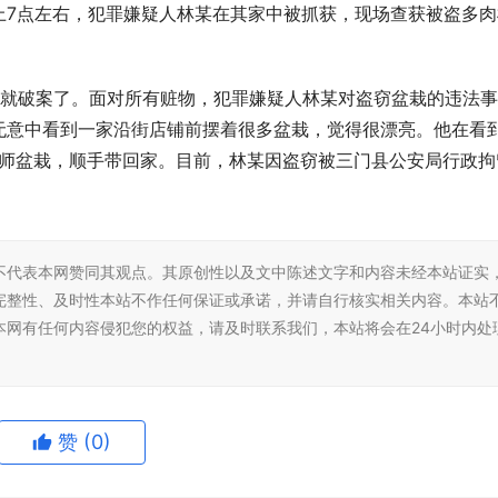
上7点左右，犯罪嫌疑人林某在其家中被抓获，现场查获被盗多肉
时就破案了。面对所有赃物，犯罪嫌疑人林某对盗窃盆栽的违法
无意中看到一家沿街店铺前摆着很多盆栽，觉得很漂亮。他在看
红法师盆栽，顺手带回家。目前，林某因盗窃被三门县公安局行政拘
师事务所推进收费规范化建设，
老友相伴，悦享赣韵——大家老友
明白白委托
昌，医养融合点亮城心生活
不代表本网赞同其观点。其原创性以及文中陈述文字和内容未经本站证实
完整性、及时性本站不作任何保证或承诺，并请自行核实相关内容。本站
本网有任何内容侵犯您的权益，请及时联系我们，本站将会在24小时内处
赞
(0)