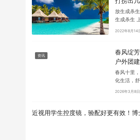
打捞出几
放生成杀生
生成杀生 
亡漂浮现象
2022年8月14
春风绽芳
资讯
户外团建
春风十里，
化生活，舒
工前往扬子
2026年3月8日
近视用学生控度镜，验配好更有效！博