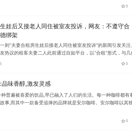
消费者可以通过同程旅游APP和…
0
生娃后又接老人同住被室友投诉，网友：不遵守合
德绑架
一则“夫妻合租房生娃后接老人同住被室友投诉”的新闻引发关注
友热议的租客夫妻二人此前通过自如平台，以“合租”形式，与几
租住在一套房子内，然而随着两…
日
0
啡:品味香醇,激发灵感
一种普遍被喜爱的饮品,早已融入了人们的生活。每一种咖啡都有
故事,而其中一款备受追捧的品牌就是安尔咖啡。安尔咖啡以其
具匠心的经营理念,在咖啡市场…
0