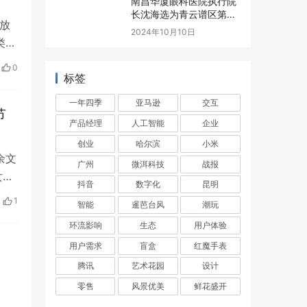
南昌华厦眼科医院执行院
长沈海选为青云谱区第十
放
七届人民代表大会代表
2024年10月10日
类死
0
标签
一年四季
亚马逊
交互
节
产品经理
人工智能
企业
创业
哈尔滨
小米
余文
广州
微洱科技
战报
女员
抖音
数字化
昆明
1
智能
暹芭台风
潮玩
环流影响
生态
用户体验
用户需求
盲盒
红魔手表
腾讯
艺术花园
设计
零售
风景优美
鲜花盛开