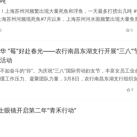
吨
！上海苏州河频繁出现大量死鱼和浮鱼，一天最多打捞出几吨 #
上海苏州河频现死鱼#7月以来，上海苏州河水面频繁出现大量鱼
。据上海市市容环境卫生管理处…
日
0
华 “莓”好赴春光——农行南昌东湖支行开展“三八”
活动
不如奋斗的“你”。为庆祝“三八”国际劳动妇女节，丰富女员工业
缓工作压力、凝聚团队力量，3月8日，农行南昌东湖支行组织
洲镇森美生态园，开展草莓采…
0
士眼镜开启第二年“青禾行动”