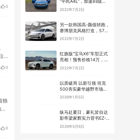
“平民A4L”，加速8s级，
0
一公里五毛钱，上市就锁
2022年7月2日
定爆款
另一款韩国高-颜值轿跑，
赛博朋克风格打造，576
马力续航600公里
2022年7月2日
。
红旗版“宝马X6”车型正式
位
亮相！预售价格14万，跨
界轿跑SUV外观动感炫酷
0
2022年7月2日
以质破局 以新引领 坦克
500夯实豪华越野市场标
杆地位
2026年1月5日
着独
独特
纵马赴夏日，豪礼皆自达
影帝梁家辉实力背书EZ-
60马年版上市 EZ-6超级
2026年5月6日
0
置换季开启