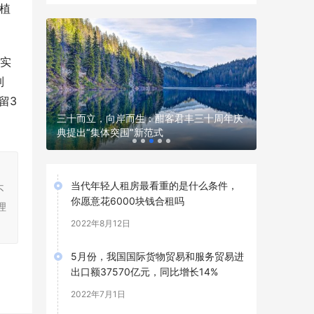
植
事实
到
留3
节走进南
三十而立，向岸而生：酣客君丰三十周年庆
星火润梦 
典提出“集体突围”新范式
之星“训
，
当代年轻人租房最看重的是什么条件，
不
你愿意花6000块钱合租吗
理
2022年8月12日
5月份，我国国际货物贸易和服务贸易进
出口额37570亿元，同比增长14%
2022年7月1日