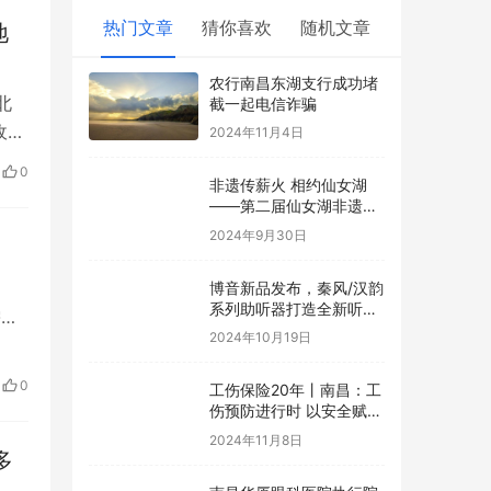
热门文章
猜你喜欢
随机文章
地
农行南昌东湖支行成功堵
北
截一起电信诈骗
收到
2024年11月4日
0
非遗传薪火 相约仙女湖
——第二届仙女湖非遗旅
游欢乐周开幕在即
2024年9月30日
博音新品发布，秦风/汉韵
系列助听器打造全新听觉
需求
体验
2024年10月19日
0
工伤保险20年丨南昌：工
伤预防进行时 以安全赋能
发展
2024年11月8日
多