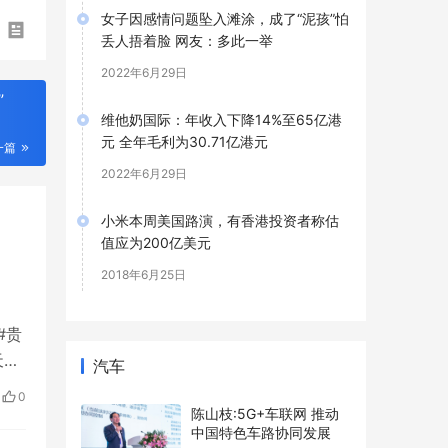
女子因感情问题坠入滩涂，成了“泥孩”怕
丢人捂着脸 网友：多此一举
2022年6月29日
”
维他奶国际：年收入下降14%至65亿港
元 全年毛利为30.71亿港元
一篇
2022年6月29日
小米本周美国路演，有香港投资者称估
值应为200亿美元
2018年6月25日
#贵
天上
汽车
0
陈山枝:5G+车联网 推动
中国特色车路协同发展