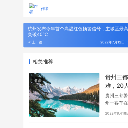
作者
杭州发布今年首个高温红色预警信号，主城区最
突破40℃
上一篇
2022年7月12日 
相关推荐
贵州三都
资讯
难，20
贵州三都警
州一客车在
午黔南李三
2022年9月18