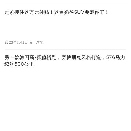
赶紧接住这万元补贴！这台奶爸SUV要宠你了！
•
2023年7月2日
汽车
另一款韩国高-颜值轿跑，赛博朋克风格打造，576马力
续航600公里
•
2022年7月2日
汽车
版权声明 |
关于我们
|
联系我们
| 广告服务 | 网站地图 |
回到顶部
本站部分文章来源于网络，如果侵犯了您的版权，请联系我们，本站将在3个工