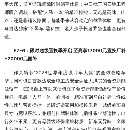
平大床，景区游玩间隙随时躺平休息；中日德三国四地工程
师联合调校，搭配“人马一体”的精准操控，无论是高速、山
路，还是非铺装路面，都能带来从容稳定的驾乘体验，更有
马自达独家“不晕车”黑科技，老人孩子长途乘坐也能全程舒
适。
EZ-6：限时超级置换季开启 至高享17000元置换厂补
+20000元国补
作为斩获“2026世界年度设计车大奖”的全球战略车
型，同时也是首款达成全球主流安全认证大满贯的合资新能
源轿车，EZ-6自上市以来便树立了合资新能源B级轿车价值
标杆。电感「人马一体」的调校，精准复刻马自达标志性线
性加速与弯道操控，兼顾舒适家用和操控乐趣；越级的车身
尺寸与宽绰座舱，兼顾前排驾驶体验与后排乘坐舒适性，出
行久坐不累，更有母婴级环保座舱材质，新车无异味，全家
出行更安心。活动期间，进店试驾EZ-6即可获赠国家非遗