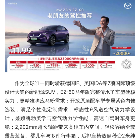
作为全球唯一同时斩获德国iF、美国IDA等7项国际顶级
设计大奖的新能源SUV，EZ-60马年版完整传承了车型硬核
实力，更精准响应马粉需求：开放原顶配车型专属紫色内饰
选装，满足个性化定制需求；标志性9风道空气动力学设
计，兼顾魂动美学与空气动力学性能，高速自驾时车身更
稳；2,902mm超长轴距带来宽绰车内空间，轻松容纳全套
露营装备、婴儿车与多件行李箱，后排座椅放倒秒变2米纯