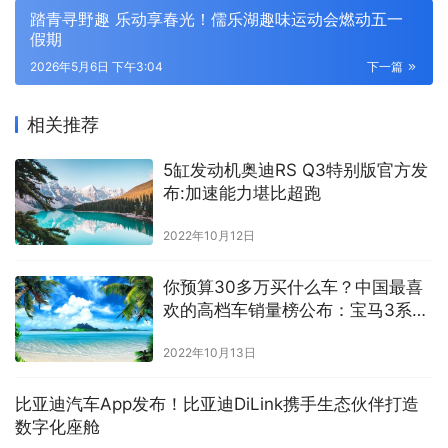
踏青寻野趣 乐动享春光！儒乐湖趣味运动会燃动五一
假期
2026年5月6日 下午3:04
下一篇
相关推荐
5缸发动机奥迪RS Q3特别版官方发
布:加速能力堪比超跑
2022年10月12日
你预算30多万买什么车？中国最喜
欢的高档车销量榜公布：宝马3系太
强了
2022年10月13日
比亚迪汽车App发布！比亚迪DiLink携手生态伙伴打造
数字化座舱