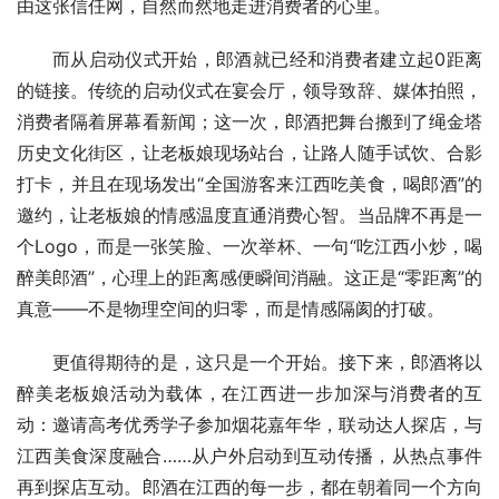
由这张信任网，自然而然地走进消费者的心里。
而从启动仪式开始，郎酒就已经和消费者建立起0距离
的链接。传统的启动仪式在宴会厅，领导致辞、媒体拍照，
消费者隔着屏幕看新闻；这一次，郎酒把舞台搬到了绳金塔
历史文化街区，让老板娘现场站台，让路人随手试饮、合影
打卡，并且在现场发出“全国游客来江西吃美食，喝郎酒”的
邀约，让老板娘的情感温度直通消费心智。当品牌不再是一
个Logo，而是一张笑脸、一次举杯、一句“吃江西小炒，喝
醉美郎酒”，心理上的距离感便瞬间消融。这正是“零距离”的
真意——不是物理空间的归零，而是情感隔阂的打破。
更值得期待的是，这只是一个开始。接下来，郎酒将以
醉美老板娘活动为载体，在江西进一步加深与消费者的互
动：邀请高考优秀学子参加烟花嘉年华，联动达人探店，与
江西美食深度融合……从户外启动到互动传播，从热点事件
再到探店互动。郎酒在江西的每一步，都在朝着同一个方向